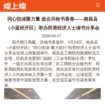
首
页
公
同心悦读聚力量 政企共绘书香卷——南昌县
司
煌
（小蓝经开区）举办民营经济人士读书分享会
2026-04-27
简
家
煌
四月赣江风暖，洪城书香盈怀。4月24日，南昌县
（小蓝经开区）“同心悦读·聚力前行”民营经济人士读书
介
资
家
加
分享会在煌上煌集团举行。南昌县工商联四级调研员王
志强，区机关党委部门副职（工会专职副主席）李红
讯
美
盟
招
平、一级主办郑文松等出席，区工商联分会秘书长、经
发局副局长张炭喜主持活动。来自全区各行业的民营经
味
咨
兵
联
济人士代表30余人齐聚一堂，以书会友、以读促思，在
翰墨书香中汲取智慧力量，在交流互鉴中共谋发展良
询
买
系
策。
马
我
们