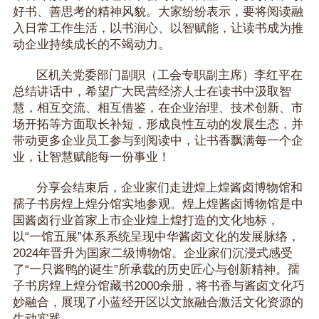
好书、善思考的精神风貌。大家纷纷表示，要将阅读融
入日常工作生活，以书润心、以智赋能，让读书成为推
动企业持续成长的不竭动力。
区机关党委部门副职（工会专职副主席）李红平在
总结讲话中，希望广大民营经济人士在读书中汲取智
慧，相互交流、相互借鉴，在企业治理、技术创新、市
场开拓等方面取长补短，形成良性互动的发展生态，并
带动更多企业员工参与到阅读中，让书香飘满每一个企
业，让智慧赋能每一份事业！
分享会结束后，企业家们走进煌上煌酱卤博物馆和
孺子书房煌上煌分馆实地参观。煌上煌酱卤博物馆是中
国酱卤行业首家上市企业煌上煌打造的文化地标，
以“一馆五展”体系系统呈现中华酱卤文化的发展脉络，
2024年晋升为国家二级博物馆。企业家们沉浸式感受
了“一只酱鸭的诞生”所承载的历史匠心与创新精神。孺
子书房煌上煌分馆藏书2000余册，将书香与酱卤文化巧
妙融合，展现了小蓝经开区以文旅融合激活文化资源的
生动实践。