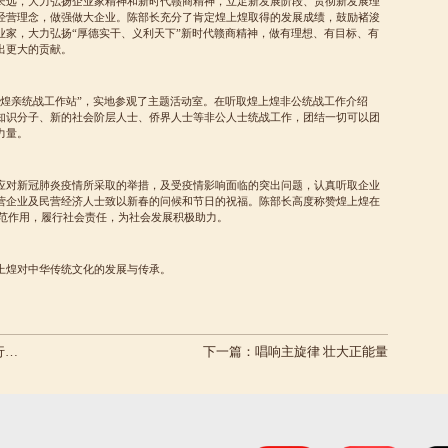
长远，大力弘扬企业家精神和新时代赣商精神，立足新发展阶段、贯彻新发展理
经营理念，做强做大企业。陈部长充分了肯定煌上煌取得的发展成绩，鼓励褚浚
业家，大力弘扬“厚德实干、义利天下”新时代赣商精神，做有理想、有目标、有
出更大的贡献。
“煌亲统战工作站”，实地参观了主题活动室。在听取煌上煌非公统战工作介绍
知识分子、新的社会阶层人士、侨界人士等非公人士统战工作，团结一切可以团
力量。
应对新冠肺炎疫情所采取的举措，及受疫情影响面临的突出问题，认真听取企业
营企业及民营经济人士致以新春的问候和节日的祝福。陈部长高度称赞煌上煌在
示范作用，履行社会责任，为社会发展积极助力。
上煌对中华传统文化的发展与传承。
研
下一篇：
唱响主旋律 壮大正能量