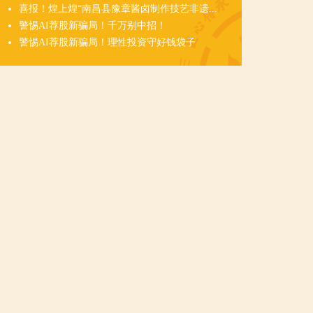
喜报！煌上煌“南昌县豫章酱卤制作技艺非遗...
警惕AI荐股新骗局！千万别中招！
警惕AI荐股新骗局！理性投资守好钱袋子