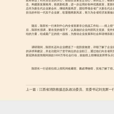
政府表达了对民营企业的关心，鼓励企业要坚定信心，保持定力，着眼
念、构建新发展格局，抢抓新机遇，进一步运用好各种优惠政策，更新
总作为新生代企业家会长，继续再接再厉，团结带领全省广大新生代企
担当的年轻一代实干企业家，彰显赣商新风采，努力为全省经济发展做
随后，陈部长一行来到中心内全省首家非公统战工作站——煌上煌
后，陈部长强调，要在党的领导下，认真做好企业内部民主党派、党外
结的力量，结成最广泛的统一战线，为推动企业发展和社会和谐增添新
调研期间，陈部长还向企业赠送了一批防疫物资，详细了解了企业
的诉求和建议，并走访慰问了坚守岗位的企业职工，通过他们向全省民
新冠肺炎疫情期间捐款1000万等社会行动，鼓励煌上煌继续发挥带头
陈部长一行还前往煌上煌民间收藏馆、酱卤博物馆，实地了解了煌
上一篇：
江西省消防救援总队政治委员、党委书记刘克辉一行莅临煌上煌参观调