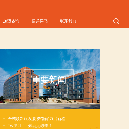
加盟咨询
招兵买马
联系我们
全域焕新谋发展 数智聚力启新程
“辣爽CP”！燃动足球季！