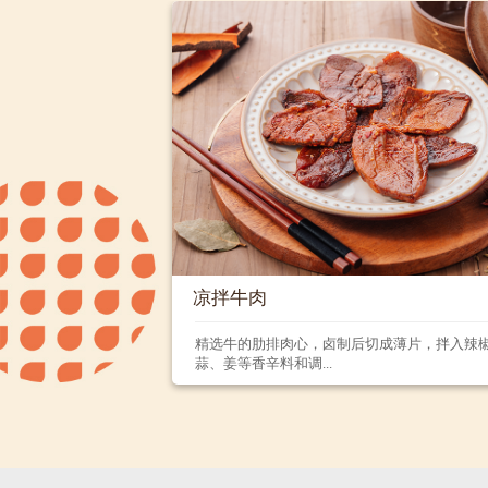
凉拌牛肉
精选牛的肋排肉心，卤制后切成薄片，拌入辣
蒜、姜等香辛料和调...